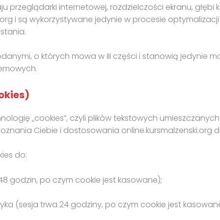
 przeglądarki internetowej, rozdzielczości ekranu, głębi 
.org i są wykorzystywane jedynie w procesie optymalizacji 
stania.
anymi, o których mowa w III części i stanowią jedynie mat
temowych.
okies)
hnologię „cookies”, czyli plików tekstowych umieszczanyc
poznania Ciebie i dostosowania online.kursmalzenski.org 
kies do:
48 godzin, po czym cookie jest kasowane);
ka (sesja trwa 24 godziny, po czym cookie jest kasowane