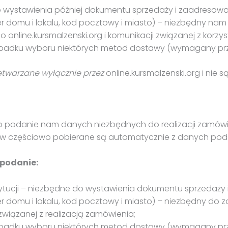
 wystawienia później dokumentu sprzedaży i zaadresowan
 domu i lokalu, kod pocztowy i miasto) – niezbędny nam 
online.kursmalzenski.org i komunikacji związanej z korzys
ypadku wyboru niektórych metod dostawy (wymagany pr
zetwarzane wyłącznie przez
online.kursmalzenski.org i nie
o podanie nam danych niezbędnych do realizacji zamówi
w częściowo pobierane są automatycznie z danych podan
 podanie:
stytucji – niezbędne do wystawienia dokumentu sprzedaży 
 domu i lokalu, kod pocztowy i miasto) – niezbędny do z
związanej z realizacją zamówienia;
ypadku wyboru niektórych metod dostawy (wymagany prz