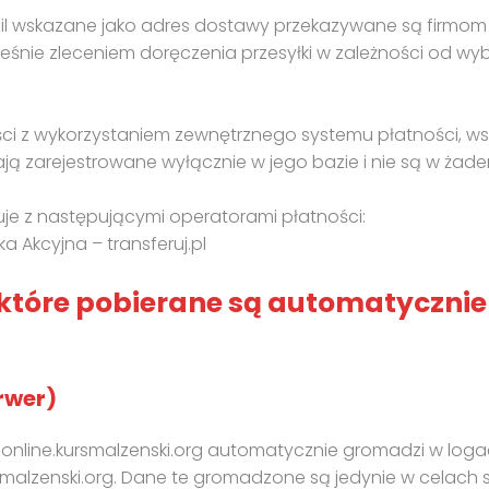
-mail wskazane jako adres dostawy przekazywane są firmom
ie zleceniem doręczenia przesyłki w zależności od wyb
ści z wykorzystaniem zewnętrznego systemu płatności, ws
ają zarejestrowane wyłącznie w jego bazie i nie są w ż
uje z następującymi operatorami płatności:
ka Akcyjna – transferuj.pl
 które pobierane są automatycznie
rwer)
a online.kursmalzenski.org automatycznie gromadzi w log
rsmalzenski.org. Dane te gromadzone są jedynie w celach 