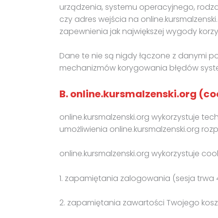
urządzenia, systemu operacyjnego, rodzaju
czy adres wejścia na online.kursmalzenski
zapewnienia jak największej wygody korzy
Dane te nie są nigdy łączone z danymi pod
mechanizmów korygowania błędów sys
B. online.kursmalzenski.org (co
online.kursmalzenski.org wykorzystuje tec
umożliwienia online.kursmalzenski.org roz
online.kursmalzenski.org wykorzystuje coo
1. zapamiętania zalogowania (sesja trwa 
2. zapamiętania zawartości Twojego koszy