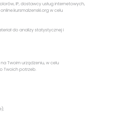
kolorów, IP, dostawcy usług internetowych,
online.kursmalzenski.org w celu
eriał do analizy statystycznej i
h na Twoim urządzeniu, w celu
do Twoich potrzeb.
);