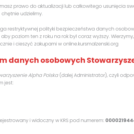
li masz prawo do aktualizacji lub całkowitego usunięcia
 chętnie udzielimy.
zega restryktywnej polityki bezpieczeństwa danych osob
aby poziom ten z roku na rok był coraz wyższy. Wierzymy,
znie i cieszyć zakupami w online.kursmalzenski.org
orem danych osobowych Stowarzysz
warzyszenie Alpha Polska
(dalej Administrator), czyli od
jest:
rejestrowany i widoczny w KRS pod numerem:
00002194