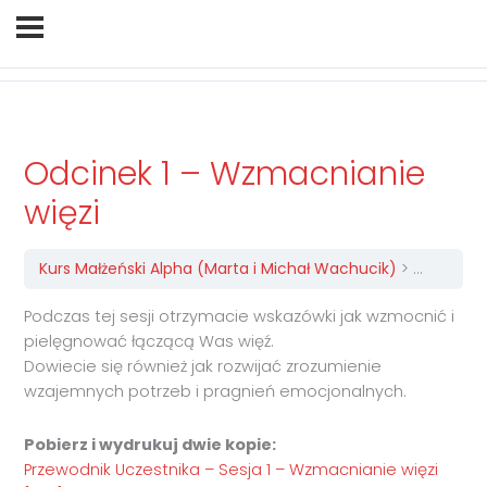
Odcinek 1 – Wzmacnianie
więzi
Kurs Małżeński Alpha (Marta i Michał Wachucik​)
Odcinek 1
Podczas tej sesji otrzymacie wskazówki jak wzmocnić i
pielęgnować łączącą Was więź.
Dowiecie się również jak rozwijać zrozumienie
wzajemnych potrzeb i pragnień emocjonalnych.
Pobierz i wydrukuj dwie kopie:
Przewodnik Uczestnika – Sesja 1 – Wzmacnianie więzi